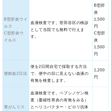
B型肝
炎
B型肝炎ウイ
1,500
血液検査です。世田谷区の検診
ルス
円
として当院でも無料で行えま
C型肝炎ウ
C型肝
す。
イルス
炎
1,500
円
便を2日間自宅で採取する方法
1,200
便鮮血2日法
で、便中の目に見えない血液の
円
有無を検査します。
血液検査です。ペプシノゲン検
査（萎縮性胃炎の有無をみる）
胃がんリス
とヘリコバクター・ピロリ抗体