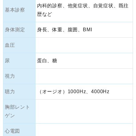
内科的診察、他覚症状、自覚症状、既往
基本診察
歴など
身体測定
身長、体重、腹囲、BMI
血圧
尿
蛋白、糖
視力
聴力
（オージオ）1000Hz、4000Hz
胸部レント
ゲン
心電図