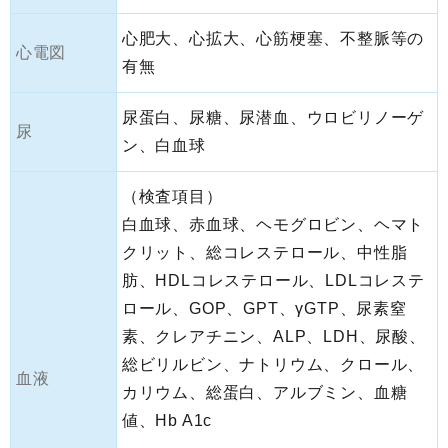
心肥大、心拡大、心筋梗塞、不整脈等の
心電図
有無
尿蛋白、尿糖、尿潜血、ウロビリノーゲ
尿
ン、白血球
（検査項目）
白血球、赤血球、ヘモグロビン、ヘマト
クリット、総コレステロール、中性脂
肪、HDLコレステロール、LDLコレステ
ロール、GOP、GPT、γGTP、尿素窒
素、クレアチニン、ALP、LDH、尿酸、
総ビリルビン、ナトリウム、クロール、
血液
カリウム、総蛋白、アルブミン、血糖
値、Hb A1c