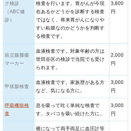
ク検診
検査を行います。胃がんが今現
3,800
（ABC健
在あるかどうかを診断する検査
円
診）
ではなく、将来胃がんになりや
すい粘膜なのかどうかを判断す
る検査です。
血液検査です。対象年齢の方は
前立腺腫瘍
2,000
世田谷区の検診で当院でも受け
マーカー
円
られます。
血液検査です。家族歴がある方
3,000
甲状腺検査
など、気になる方に。
円
呼吸機能検
息を吸って吐く単純な検査で
3,000
査
す。タバコを吸い続けた方に。
円
横になって両手両足に血圧計等