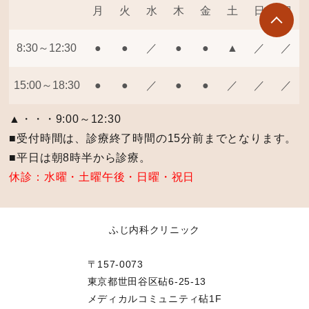
月
火
水
木
金
土
日
祝
8:30～12:30
●
●
／
●
●
▲
／
／
15:00～18:30
●
●
／
●
●
／
／
／
▲・・・9:00～12:30
■受付時間は、診療終了時間の15分前までとなります。
■平日は朝8時半から診療。
休診：水曜・土曜午後・日曜・祝日
ふじ内科クリニック
〒157-0073
東京都世田谷区砧6-25-13
メディカルコミュニティ砧1F