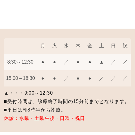
月
火
水
木
金
土
日
祝
8:30～12:30
●
●
／
●
●
▲
／
／
15:00～18:30
●
●
／
●
●
／
／
／
▲・・・9:00～12:30
■受付時間は、診療終了時間の15分前までとなります。
■平日は朝8時半から診療。
休診：水曜・土曜午後・日曜・祝日